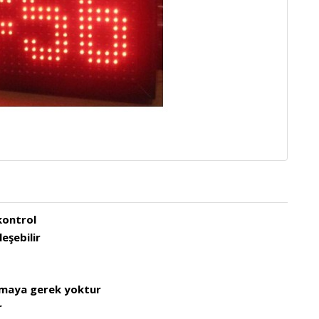
kontrol
leşebilir
lamaya gerek yoktur
r