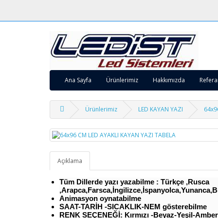
Ana Sayfa
Ürünlerimiz
Hakkımızda
Refera
Ürünlerimiz
LED KAYAN YAZI
64x9
Açıklama
Tüm Dillerde yazı yazabilme : Türkçe ,Rusca
,Arapca,Farsca,İngilizce,İspanyolca,Yunanca,Bu
Animasyon oynatabilme
SAAT-TARİH -SICAKLIK-NEM gösterebilme
RENK SEÇENEĞİ: Kırmızı -Beyaz-Yeşil-Amber-