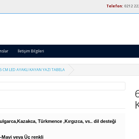
Telefon:
0212 22
nslar
İletişim Bilgileri
6 CM LED AYAKLI KAYAN YAZI TABELA
lgarca,Kazakca, Türkmence ,Kırgızca, vs.. dil desteği
Mavi veya Üç renkli